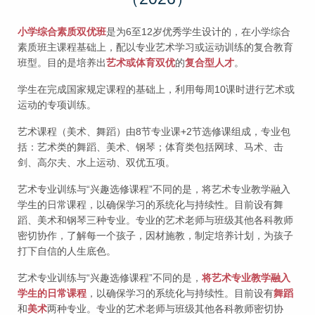
小学综合素质双优班
是为6至12岁优秀学生设计的，在小学综合
素质班主课程基础上，配以专业艺术学习或运动训练的复合教育
班型。目的是培养出
艺术或体育双优
的
复合型人才
。
学生在完成国家规定课程的基础上，利用每周10课时进行艺术或
运动的专项训练。
艺术课程（美术、舞蹈）由8节专业课+2节选修课组成，专业包
括：艺术类的舞蹈、美术、钢琴；体育类包括网球、马术、击
剑、高尔夫、水上运动、双优五项。
艺术专业训练与“兴趣选修课程”不同的是，将艺术专业教学融入
学生的日常课程，以确保学习的系统化与持续性。目前设有舞
蹈、美术和钢琴三种专业。专业的艺术老师与班级其他各科教师
密切协作，了解每一个孩子，因材施教，制定培养计划，为孩子
打下自信的人生底色。
艺术专业训练与“兴趣选修课程”不同的是，
将艺术专业教学融入
学生的日常课程
，以确保学习的系统化与持续性。目前设有
舞蹈
和
美术
两种专业。专业的艺术老师与班级其他各科教师密切协