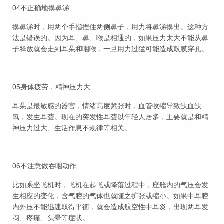
04不正确地擤鼻涕
擤鼻涕时，用两个手指捏住两侧鼻子，用力将鼻涕擤出。这种方
法是错误的。因为耳、鼻、喉是相通的，如果压力太大不能从鼻
子释放就会走到耳朵和咽喉，一旦用力过猛可能造成鼓膜穿孔。
05身体疲劳，精神压力大
耳朵是最敏感的器官，情绪高度紧张时，血管收缩导致缺血缺
氧，发生耳聋。现在的突发性耳聋以年轻人居多，主要就是和精
神压力过大、生活作息不规律等相关。
06不注意做吞咽动作
比如乘坐飞机时，飞机在起飞或降落过程中，座舱内的气压会发
生相应的变化，含气腔的气体也就随之扩张或缩小。如果中耳腔
内外压不能迅速取得平衡，就会造成航空性中耳炎，出现两耳发
闷、疼痛、头晕等症状。