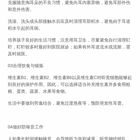
克服随意掏耳朵的不良习惯，避免向耳内塞异物，避免耳部外伤
和意外伤害。
洗澡、洗头或头部接触水后应及时清理耳部积水，避免由于耳道
积水引起的耳病。
培养孩子良好的生活习惯，注意用耳卫生，尽量避免自行清理耵
聍，耵聍较多时最好到医院就诊；如果有外耳道流水或流脓，需
及时就医。
03合理饮食与锻炼
维生素B1、维生素B2、维生素B6以及维生素C对听觉细胞能够起
到良好的保护作用。因此，可以选择适当补充维生素并多食用粗
粮、蛋类、蔬菜、水果等食物。
生活中要做到劳逸结合，避免过度熬夜等，预防突发性耳聋。
04做好防噪音工作
人如果长时间接触噪音，会导致听力急剧减退，听觉神经错乱，