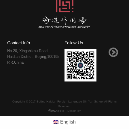
Contact Info
Follow Us
No.20, Xingshikou Road,
Haidian District, Beijing,100195
P.R.China
Copyright © 2017 Beijing Haidian Foreign Language Shi Yan School All Rights
Reserved.
Design by
English