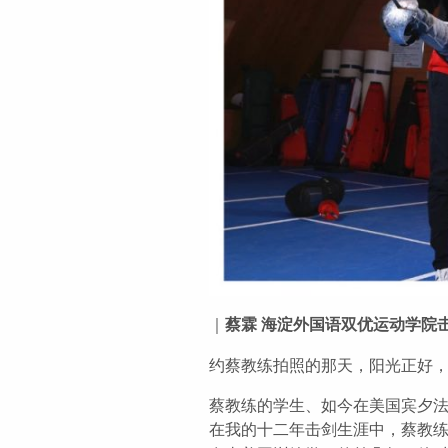
｜
蔡霖 海淀外国语双优运动学院
约蔡教练拍照的那天，阳光正好
蔡教练的学生、如今在美国宾夕
在我的十二年击剑生涯中，蔡教