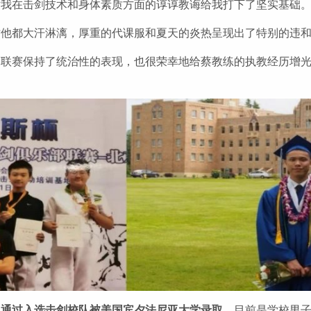
对我在击剑技术和身体素质方面的谆谆教诲给我打下了坚实基础
时他都大汗淋漓，厚重的代课服和夏天的炎热呈现出了特别的违
剑联赛保持了统治性的表现，也很荣幸地给蔡教练的执教经历增
）通过入选击剑校队被美国宾夕法尼亚大学录取
，目前是学校男