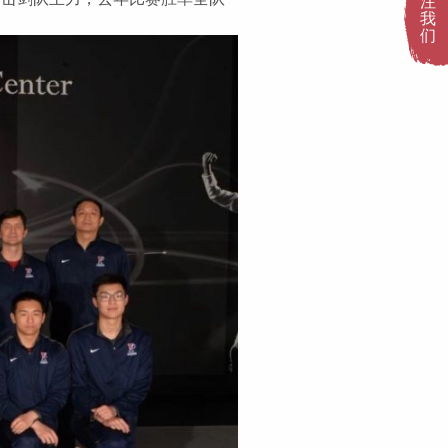
注
我
们