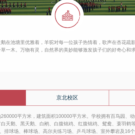
天鹅在池塘里优雅着，羊驼对每一位孩子热情着，歌声在杏花疏
一草一木。万物有灵，自然界的美妙能够激发孩子们的好奇心和
京北校区
60000平方米，建筑面积100000平方米。学校拥有百鸟园
有白天鹅、黑天鹅、白鹇、白腹锦鸡、红腹锦鸡、鸳鸯、蓑羽鹤
场、排球场、棒球场、高尔夫练习场、乒乓球场、室外攀岩及16