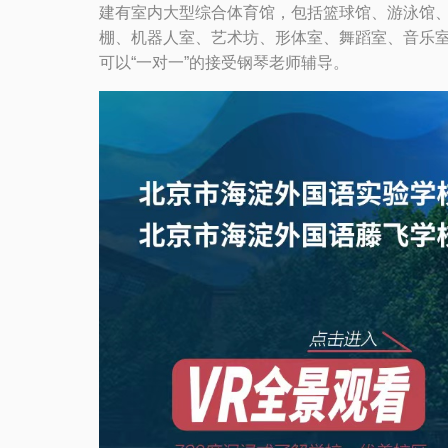
建有室内大型综合体育馆，包括篮球馆、游泳馆
棚、机器人室、艺术坊、形体室、舞蹈室、音乐室
可以“一对一”的接受钢琴老师辅导。