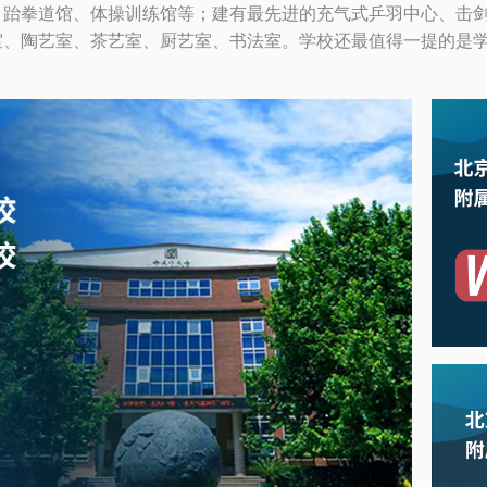
、跆拳道馆、体操训练馆等；建有最先进的充气式乒羽中心、击
、陶艺室、茶艺室、厨艺室、书法室。学校还最值得一提的是学