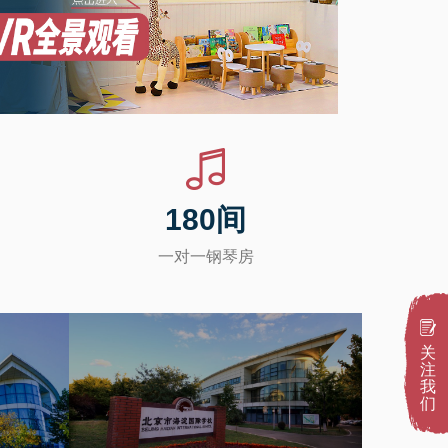
180
间
一对一钢琴房
关
注
我
们