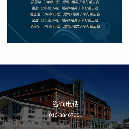
咨询电话
010-88467301