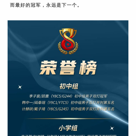
而最好的冠军，永远是下一个。