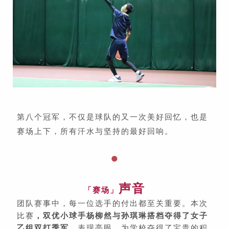
第八个冠军，不仅是球队的又一次美好回忆，也是
赛场上下，所有汗水与坚持的最好回响。
●
声音
「赛场」
团队赛事中，每一位选手的付出都至关重要。本次
比赛
，双优小球手杨柳然与孙琪琳搭档夺得了女子
乙组双打季军
，表现亮眼，为学校夺得了宝贵的积