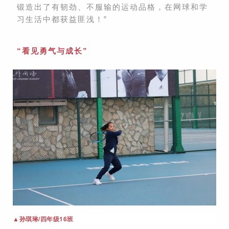
锻造出了有韧劲、不服输的运动品格，在网球和学
习生活中都获益匪浅！”
“看见勇气与成长”
▲孙琪琳/四年级16班