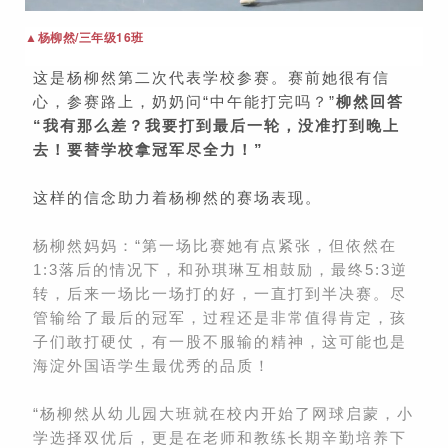
▲杨柳然/三年级16班
这是杨柳然第二次代表学校参赛。赛前她很有信
心，参赛路上，奶奶问“中午能打完吗？”
柳然回答
“我有那么差？我要打到最后一轮，没准打到晚上
去！要替学校拿冠军尽全力！”
这样的信念助力着杨柳然的赛场表现。
杨柳然妈妈：“第一场比赛她有点紧张，但依然在
1:3落后的情况下，和孙琪琳互相鼓励，最终5:3逆
转，后来一场比一场打的好，一直打到半决赛。尽
管输给了最后的冠军，过程还是非常值得肯定，孩
子们敢打硬仗，有一股不服输的精神，这可能也是
海淀外国语学生最优秀的品质！
“杨柳然从幼儿园大班就在校内开始了网球启蒙，小
学选择双优后，更是在老师和教练长期辛勤培养下