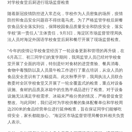
对学校食堂后厨进行现场监督检查
随着新冠疫情防控进入常态化，学校作为人员密集的场所，疫情
防控和食品安全问题容不得丝毫马虎。为了严格监管学校后厨餐
饮食品安全落实到位，保障校园食品质量安全和防疫安全，落实
学校“第一责任人”主体责任，9月3日，海淀区市场监督管理局执
法人员对海淀外国语学校食堂后厨和餐厅开展了现场监督检查。
“今年的疫情让学校食堂经历了一轮设备更新和管理的再升级，在
6月高三、初三同学们的复学期间，我局监管人员已经对学校食
堂开展了全面的培训，特别是针对食材的进货查验、餐具消毒、
食物中毒预防以及人员晨午检工作进行了重点培训，从业人员的
食品安全意识有了大幅提高。此次秋季开学，我局执法人员联合
教委对全区学校食堂又开展了一轮全覆盖式的检查，重点对设备
设施、食材的品质及冰箱中的生熟半成品进行了检查。对于设备
设施无法满足学校需求、冰箱未严格分类的情况，严格督促食堂
整改。与此同时，我们还对为学校供餐的集体配餐单位和学校周
边200米的食品经营单位进行延伸检查，旨在保证同学们能够吃
得安全，家长都能放心。”海淀区市场监督管理局餐饮科相关负责
人表示。