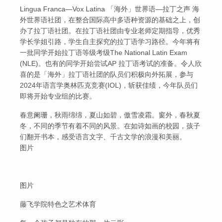
Lingua Franca—Vox Latina 「海外」世界语—拉丁之声 海
外世界语社团，在整合国际高中多语种资源的基础之上，创
办了拉丁语社团。在拉丁语社团由专业老师定期指导，优秀
学长学姐引路，学生自主探究的拉丁语学习路径。今年将有
一批同学开始拉丁语等级考级The National Latin Exam
(NLE)。也有的同学开始尝试AP 拉丁语考试的准备。令人欣
喜的是「海外」拉丁语社团的队员们积极向外拓展，参与
2024年语言学奥林匹克竞赛(IOL)，斩获佳绩，今年队员们
即将开始专业组的比赛。
春意阑珊，秋雨绵绵，夏山如碧，傲雪凌霜。窗外，春秋夏
冬，不同的季节有着不同的风景。在如诗如画的校园，孩子
们翻开书本，感受语言文字、千古文学的浪漫和美丽。
图片
图片
藤飞学院特色之艺术体育