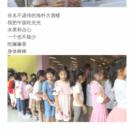
在名不虚传的海外大酒楼
我把午饭吃光光
水果和点心
一个也不能少
吃嘛嘛香
身体棒棒