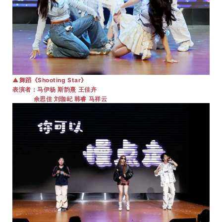
▲舞蹈
《Shooting Star》
马伊杨 斯韵熹 王佳卉
表演者：
余思佳 刘珈屺 韩睿 马祥云