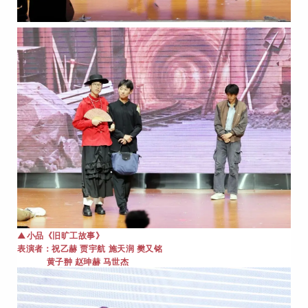
▲
小品《旧旷工故事》
祝乙赫 贾宇航 施天润 樊又铭
表演者：
黄子翀 赵珅赫 马世杰