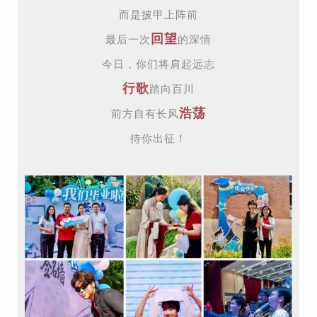
而是披甲上阵前
回望
最后一次
的深情
今日，你们将肩起远志
行歌
踏向百川
浩荡
前方自有长风
待你出征！