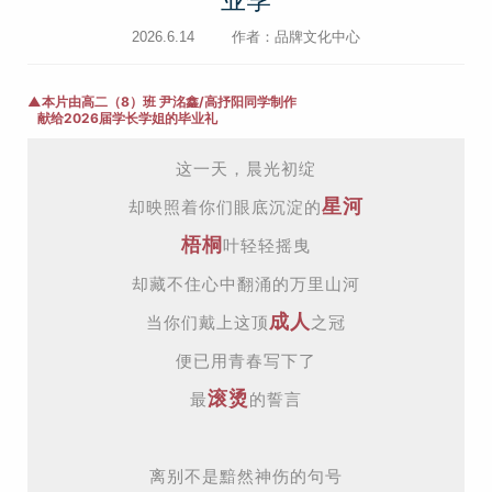
业季
2026.6.14
作者：品牌文化中心
▲
本片由高二（8）班 尹洺鑫/高抒阳同学制作
献给2026届学长学姐的毕业礼
这一天，晨光初绽
星河
却映照着你们眼底沉淀的
梧桐
叶轻轻摇曳
却藏不住心中翻涌的万里山河
成人
当你们戴上这顶
之冠
便已用青春写下了
滚烫
最
的誓言
离别不是黯然神伤的句号