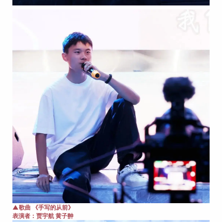
▲歌曲 《手写的从前》
表演者：
贾宇航 黄子翀