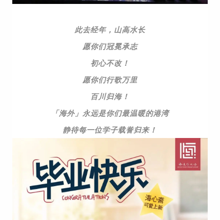
此去经年，山高水长
愿你们冠冕承志
初心不改！
愿你们行歌万里
百川归海！
「
海外」永远是你们最温暖的港湾
静待每一位学子载誉归来！