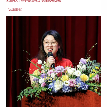
张子岳/王寻之/吴东晓/张添棋
▲主持人：
（从左至右）