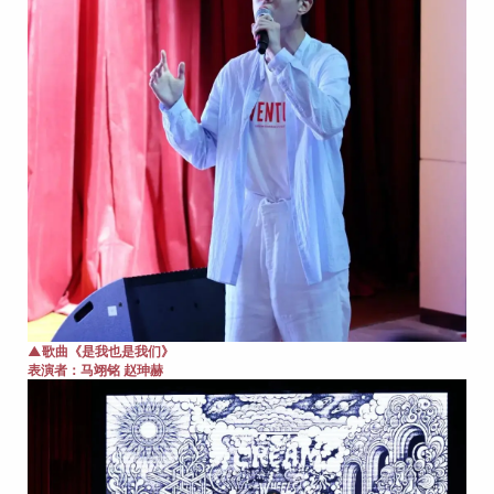
▲歌曲《是我也是我们》
表演者
：
马翊铭 赵珅赫