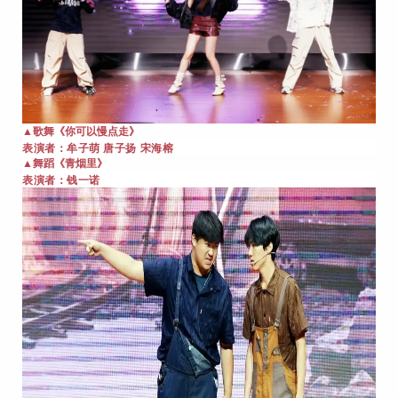
《你可以慢点走》
▲歌舞
牟子萌 唐子扬 宋海榕
表演者：
舞蹈《青烟里》
▲
表演者：钱一诺