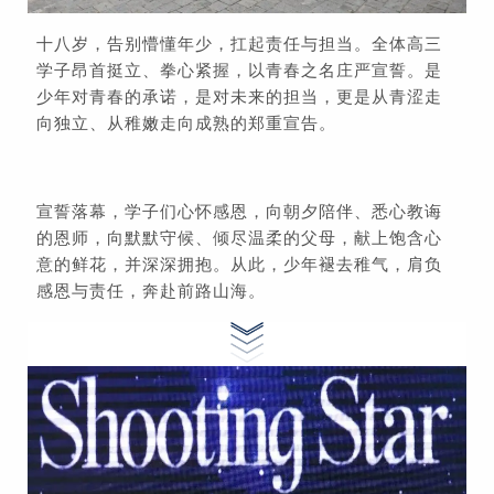
十八岁，告别懵懂年少，扛起责任与担当。全体高三
学子昂首挺立、拳心紧握，以青春之名庄严宣誓。是
少年对青春的承诺，是对未来的担当，更是从青涩走
向独立、从稚嫩走向成熟的郑重宣告。
宣誓落幕，学子们心怀感恩，向朝夕陪伴、悉心教诲
的恩师，向默默守候、倾尽温柔的父母，献上饱含心
意的鲜花，并深深拥抱。从此，少年褪去稚气，肩负
感恩与责任，奔赴前路山海。