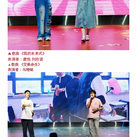
▲
歌曲《我的未来式》
龚悦 刘欣诺
表演者：
▲歌曲 《交换余生》
表演者：
马翊铭