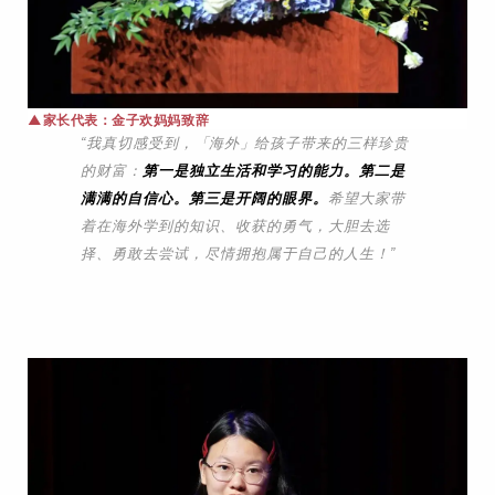
▲家长代表：金子欢妈妈
致辞
“我真切感受到，
「
海外
」
给孩子带来的三样珍贵
的财富：
第一是独立生活和学习的能力。第二是
满满的自信心。第三是开阔的眼界。
希望大家带
着在海外学到的知识、收获的勇气，大胆去选
择、勇敢去尝试，尽情拥抱属于自己的人生！
”