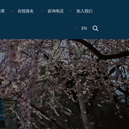
简章
在线报名
咨询电话
加入我们
EN