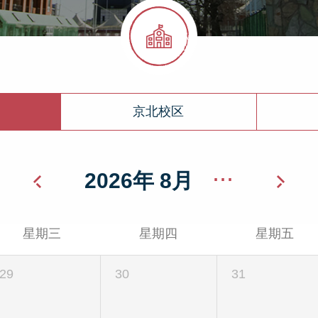
京北校区
...
2026年 8月
星期三
星期四
星期五
29
30
31