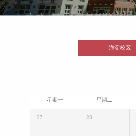
海淀校区
星期一
星期二
27
28