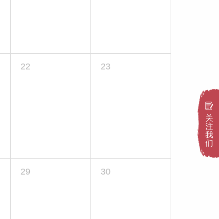
22
23
关
注
我
们
29
30