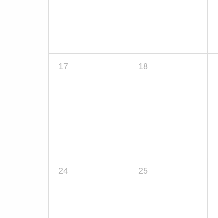
17
18
24
25