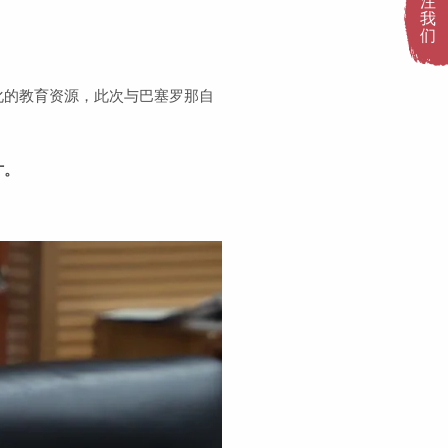
注
我
们
化的教育资源，此次与巴塞罗那自
才。