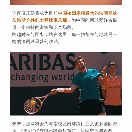
这座俱乐部将成为目前
中国校园规模最大的法网罗兰-
加洛斯户外红土网球俱乐部，
为中国的网球爱好者提
供一个独特的训练和比赛场所。
跨越时差与距离，站在这里，每一拍都在与地球另一
端的法网球星梦幻联动。
未来，法网将会为海南校区网球项目注入更多国际资
源，“海外”优秀球员将会获邀前往法网交流与观赛。