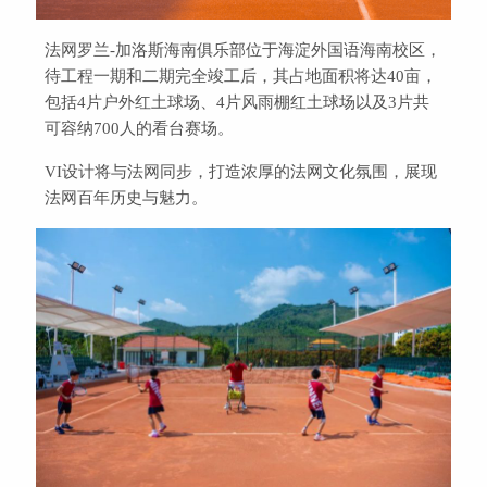
法网罗兰-加洛斯海南俱乐部位于海淀外国语海南校区，
待工程一期和二期完全竣工后，其占地面积将达40亩，
包括4片户外红土球场、4片风雨棚红土球场以及3片共
可容纳700人的看台赛场。
VI设计将与法网同步，打造浓厚的法网文化氛围，展现
法网百年历史与魅力。