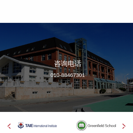
咨询电话
010-88467301