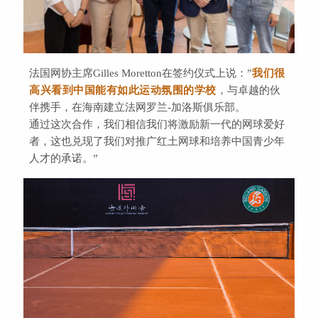
法国网协主席Gilles Moretton在签约仪式上说：”
我们很
高兴看到中国能有如此运动氛围的学校
，与卓越的伙
伴携手，在海南建立法网罗兰-加洛斯俱乐部。
通过这次合作，我们相信我们将激励新一代的网球爱好
者，这也兑现了我们对推广红土网球和培养中国青少年
人才的承诺。”