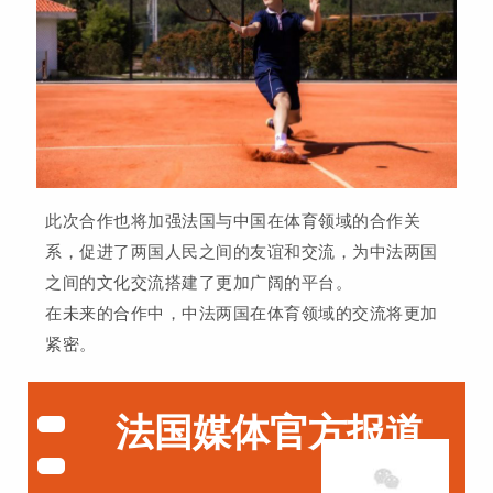
此次合作也将加强法国与中国在体育领域的合作关
系，促进了两国人民之间的友谊和交流，为中法两国
之间的文化交流搭建了更加广阔的平台。
在未来的合作中，中法两国在体育领域的交流将更加
紧密。
法国媒体官方报道