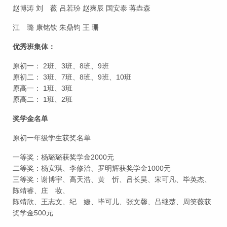
赵博涛 刘 薇 吕若玢 赵爽辰 国安泰 蒋垚森
江 璐 康铭钦 朱鼎钧 王 珊
优秀班集体：
原初一： 2班、3班、8班、9班
原初二： 3班、7班、8班、9班、10班
原高一： 1班、3班
原高二： 1班、2班
奖学金名单
原初一年级学生获奖名单
一等奖：杨璐璐获奖学金2000元
二等奖：杨安琪、李修治、罗明辉获奖学金1000元
三等奖：谢博宇、高天浩、黄 忻、吕长昊、宋可凡、毕英杰、
陈靖睿、庄 妆、
陈靖欣、王志文、纪 婕、毕可儿、张文馨、吕继楚、周笑薇获
奖学金500元