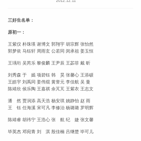
2012.12.11
三好生名单：
原初一：
王紫仪 朴珠瑛 谢博文 郭翔宇 胡宗辉 张怡然
郭梦依 马钰轩 周雨玄 公若同 闵承祖 姜玉恒
王瑀珩 吴芮乐 黎俊麟 王尹辰 王苾菲 戴 昕
刘秀森 于 嫣 项碧钰 韩 昊 张馨心 王添硕
王皓宇 刘禹同 姜伟焜 黄誉元 李佳航 吴 曼
陈靖欣 侯乐陶 王嘉祺 余芃芃 王紫衣 王志文
潘 然 贾润添 高天浩 杨安琪 姚静怡 赵 雨
王 钰 任海溪 宋可凡 李修治 杨璐璐 罗明辉
陈靖睿 胡祎宁 王浩心 张 航 纪 婕 张文馨
毕英杰 邓宛青 刘 淇 殷佳楠 吕继楚 毕可儿