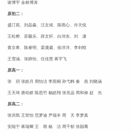
谢博宇 金林博涛
原初二：
盛汀苑、刘晶淼、汪文靖、陈雨心、许天悦
王松桦、苏颖乐、薛文轩、白沛东、刘 潇
黄京希、陈睿明、梁晟葳、徐洋洋、李剑晗
王雪涵、张静怡、任佳慧 蒋宇飞
原高一：
张 玥 张皓月 周怡洁 李雨桐 孙弋帏 秦 燕 刘晓涵
王天琦 唐幼娇 陈思竹 杨皓翔 张兆远 周和禄 赵 光
原高二：
张洪凯 王世怡 范梦迪 尹瑞丰 周 天 李梦真
安陆宁 蒋瑞卿 王 萌 杨 洁 周千郁 张颢骞