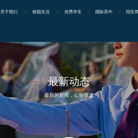
关于我们
校园生活
优秀学生
国际高中
招生
最新动态
最新的新闻，公告信息