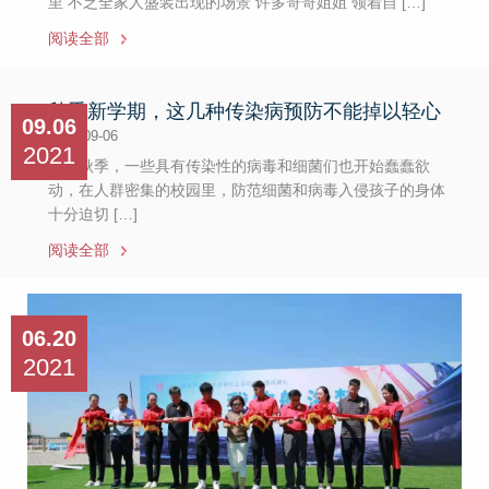
里 不乏全家人盛装出现的场景 许多哥哥姐姐 领着自 […]
阅读全部
秋季新学期，这几种传染病预防不能掉以轻心
09.06
2021-09-06
2021
进入秋季，一些具有传染性的病毒和细菌们也开始蠢蠢欲
动，在人群密集的校园里，防范细菌和病毒入侵孩子的身体
十分迫切 […]
阅读全部
06.20
2021