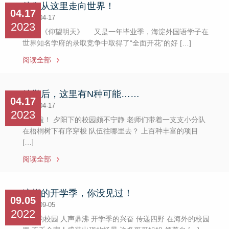
他们从这里走向世界！
04.17
2023-04-17
2023
​ 歌曲《仰望明天》 又是一年毕业季，海淀外国语学子在
世界知名学府的录取竞争中取得了“全面开花”的好 […]
阅读全部
放学后，这里有N种可能……
04.17
2023-04-17
2023
​放学啦！ 夕阳下的校园颇不宁静 老师们带着一支支小分队
在梧桐树下有序穿梭 队伍往哪里去？ 上百种丰富的项目
[…]
阅读全部
这样的开学季，你没见过！
09.05
2022-09-05
2022
​九月的校园 人声鼎沸 开学季的兴奋 传递四野 在海外的校园