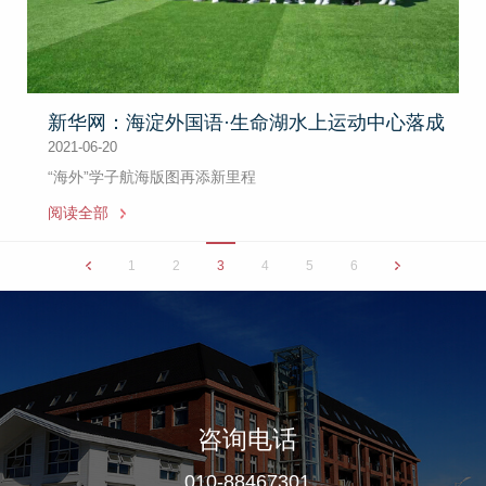
新华网：海淀外国语·生命湖水上运动中心落成
2021-06-20
“海外”学子航海版图再添新里程
阅读全部
1
2
3
4
5
6
咨询电话
010-88467301