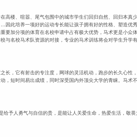
活在高楼、喧嚣、尾气包围中的城市学生们回归自然、回归本真
……因此培养一项好的运动专长能让孩子拥有好的性格、塑造优
为重要加分项的体育在名校申请中占有极大优势，马术更是小众
学校与名校马术队资源的对接，专业的马术训练将会对学生升学
家之长，它有射击的专注度，网球的灵活机动，跑步的长久心性
运动，短时间易出成绩，同时深受国内外顶尖大学的青睐。马术
，是给予人勇气与自信的贵，是能让人关爱生命，热爱生活，敬