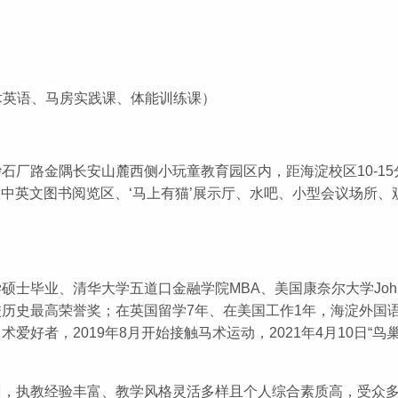
马术英语、马房实践课、体能训练课）
厂路金隅长安山麓西侧小玩童教育园区内，距海淀校区10-15
内置中英文图书阅览区、‘马上有猫’展示厅、水吧、小型会议场所
。
士毕业、清华大学五道口金融学院MBA、美国康奈尔大学John
l英国高中校历史最高荣誉奖；在英国留学7年、在美国工作1年，海淀
好者，2019年8月开始接触马术运动，2021年4月10日“鸟
训，执教经验丰富、教学风格灵活多样且个人综合素质高，受众