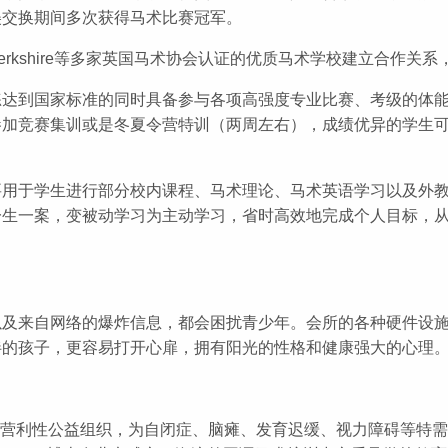
美交换期间多次获得马术比赛冠军。
ton、Berkshire等多家英国马术协会认证的优质马术学校建立
练达到国家标准的同时具备参与各项高强度专业比赛、考级的体
参加竞赛集训或是冬夏令营特训（两周左右），成绩优异的学生
要用于学生进行部分校内课程、马术理论、马术英语学习以及外
一生一案，变被动学习为主动学习，省时高效地完成个人目标，
以及来自网络的爆炸信息，都会困扰青少年。会所的各种硬件设
伴的孩子，更容易打开心扉，拥有阳光的性格和健康强大的心理
非营利性公益组织，为自闭症、脑瘫、发育迟缓、视力障碍等特