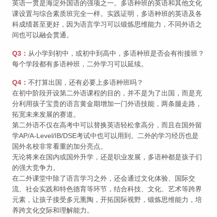
英语一贯是海淀外国语的强项之一。多语种班的英语和其他文化
课设置与综合素质班完全一样。实践证明，多语种班的英语及各
科成绩甚至更好，因为语言学习可以锻炼思维能力，不同外语之
间也可以融会贯通。
Q3：
从小学到初中，或初中到高中，多语种班是否会有衔接班？
每个学段都有多语种班，二外学习可以延续。
Q4：
不打算出国，还有必要上多语种班吗？
在初中阶段开设第二外语课程的目的，并不是为了出国，而是充
分利用孩子宝贵的语言黄金期增加一门外语技能，两条腿走路，
拓宽未来发展的赛道。
第二外语不仅在高考中可以替换英语轻松拿高分，而且在国外留
学AP/A-Level/IB/DSE考试中也可以用到。二外的学习经历也是
国外名校非常看重的加分亮点。
无论将来在国内或国外升学，还是职业发展，多语种都是孩子们
的强大竞争力。
在二外课堂中除了语言学习之外，还会通过文化体验、国际交
流、社会实践和特色德育等环节，结合科技、文化、艺术等跨界
元素，让孩子接受多元熏陶，开拓国际视野，锻炼思维能力，培
养跨文化交际和理解能力。