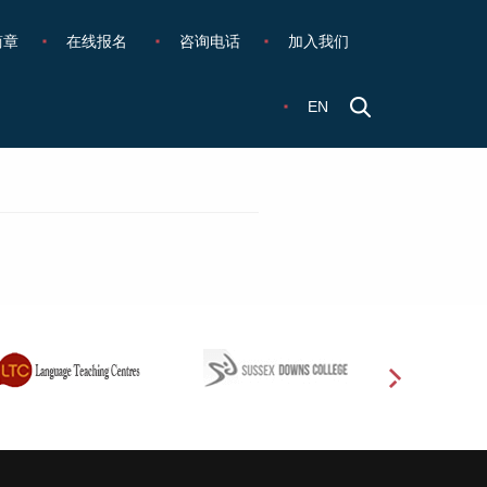
简章
在线报名
咨询电话
加入我们
EN