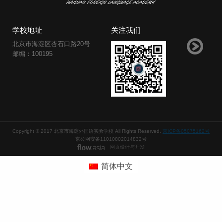
学校地址
关注我们
北京市海淀区杏石口路20号
邮编：100195
Copyright © 2017 北京市海淀外国语实验学校 All Rights Reserved.
京ICP备05075162号
京公网安备11010802014832号
网页设计与开发
简体中文