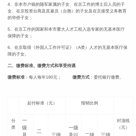
4、非本市户籍的随军家属的子女、在京工作的博士后人员的子
女、在京投资台商及其雇员（台胞）的子女及在京接受义务教育
的华侨子女；
5、在京工作的国家和本市重大人才工程入选专家的无基本医疗
保障的子女；
6、在京取得《外国人工作许可证》（A类）人才的无基本医疗保
障的子女。
二、缴费标准、缴费方式和享受待遇
缴费标准
：每人每年180元；
缴费方式
：委托银行缴费。
起付标准（元）
报销比例
一
分
封顶线
类
（元）
级
一级
二
及
三级
及以
二级
三级