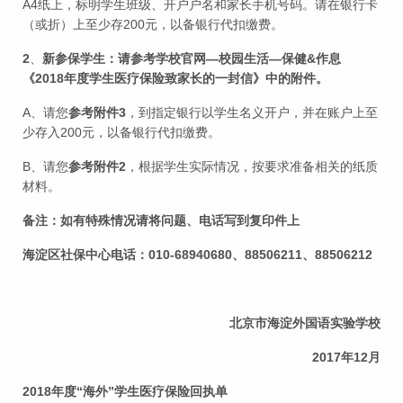
A4纸上，标明学生班级、开户户名和家长手机号码。请在银行卡
（或折）上至少存200元，以备银行代扣缴费。
2
、
新参保学生：请参考学校官网—校园生活—保健&作息
《2018年度学生医疗保险致家长的一封信》中的附件。
A、请您
参考附件3
，到指定银行以学生名义开户，并在账户上至
少存入200元，以备银行代扣缴费。
B、请您
参考附件2
，根据学生实际情况，按要求准备相关的纸质
材料。
备注：如有特殊情况请将问题、电话写到复印件上
海淀区社保中心电话：010-68940680、88506211、88506212
北京市海淀外国语实验学校
2017
年12月
2018
年度“海外”学生医疗保险回执单