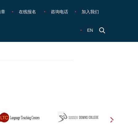
简章
在线报名
咨询电话
加入我们
EN
？