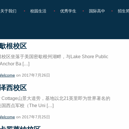
关于我们
校园生活
优秀学生
国际高中
招生
7 月, 2017
歇根校区
区坐落于美国密歇根州湖畔，与Lake Shore Public
Anchor Ba […]
Welcome
on 2017年7月26日
泽西校区
ey Cottage山景大道旁，基地以北21英里即为世界著名的
西点军校（The Uni […]
Welcome
on 2017年7月25日