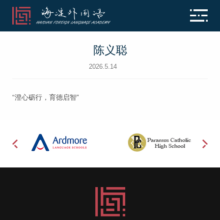
陈义聪
2026.5.14
“澄心砺行，育德启智”