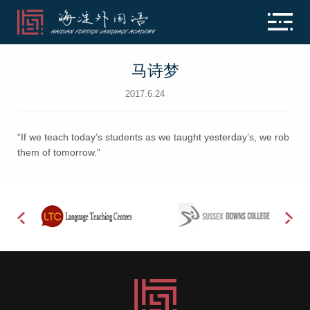
马诗梦
2017.6.24
“If we teach today’s students as we taught yesterday’s, we rob
them of tomorrow.”