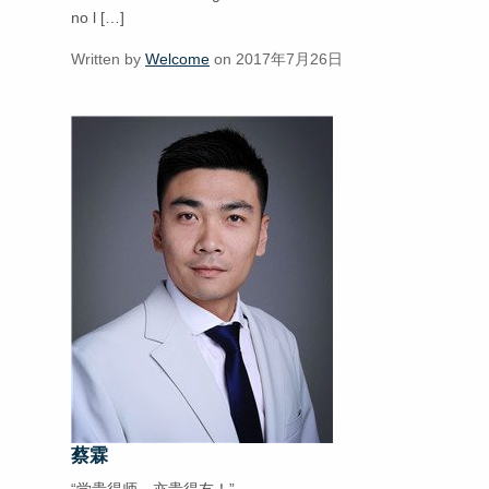
no l […]
Written by
Welcome
on 2017年7月26日
蔡霖