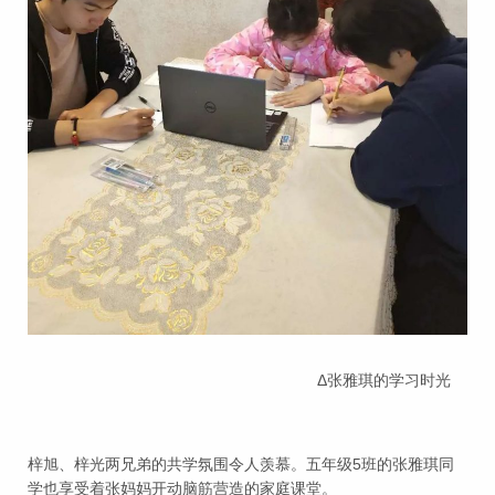
Δ张雅琪的学习时光
梓旭、梓光两兄弟的共学氛围令人羡慕。五年级5班的张雅琪同
学也享受着张妈妈开动脑筋营造的家庭课堂。