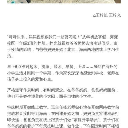
Δ王梓旭 王梓光
“哥哥快来，妈妈视频跟我们一起复习啦！”从年初放寒假，海淀
校区一年级1班的梓旭、梓光就跟着爷爷奶奶去海南过假期。由
于疫情的影响，与爸爸妈妈开始了北京、海南两地的线上学习生
活。
早上
6
点准时起床、洗漱、晨读、早餐、上课
……
虽然在海外的
小学生活才刚刚一个学期，作为家长深深地感受到学校、老师在
孩子身上投入的爱和心血。
严格遵守作息时间，有时间观念。在爷爷奶奶、爸爸妈妈面前，
他们不是娇生惯养的小太阳，而是自律的小学生。
特殊时期开始线上教学。班主任杨老师贴心地在开始网络教学前
把教材直接邮寄到海南；在网课开始之前，妈妈负责将课程表打
印快递，爸爸负责在线上跟孩子们做
“家庭开学动员”。孩子们在
爷爷奶奶的看护下每天按时上课、做作业，下午固定时间下楼锻