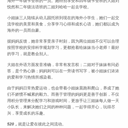
海外一年级卡登班的一员。她特别享受和四年级卡登班的大姐刘
悦然和二年级法语班的二姐刘哈哈一起去学校。
小姐妹三人陆续从幼儿园托班到现在的海外小学生，她们一起交
流学校的美景和美食，分享学习心得和成长心语，她们都以成为
海外的一员而自豪。
据妈妈反馈，她非常享受亲子时刻，因为两位姐姐不仅可以合理
按照学校的安排科学规划学习，更都抢着给妹妹当小老师！最好
的学习，就是教会别人。
大姐在外语方面发音准确，非常有发言权；二姐对于妹妹有问必
答，是个热心肠；妈妈则可以在一旁读书写字，被小姐妹们浓浓
的爱和学习热情所感染着。
由于妈妈日常热爱运动，也会带着小姐妹晨跑和爬山，养成了她
们不娇惯不喊累的毅力。而善于管理的妈妈更是善于创新，不仅
用积分管理来分配学习和游戏时间，更放手让三姐妹每人做一天
小队长，来解决她们之间的种种问题，一起学得开心，玩得尽
兴，享受成长的乐趣。
520，
就是让爱在彼此之间流动。