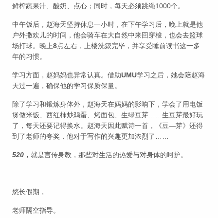
鲜榨蔬果汁、酸奶、点心；同时，每天必须跳绳1000个。
中午饭后，赵海天坚持休息一小时，在下午学习后，晚上就是他
户外撒欢儿的时间，他会骑车在大自然中来回穿梭，也会去篮球
场打球。晚上
8
点左右，上楼洗簌完毕，并享受睡前读书这一多
年的习惯。
学习方面，赵妈妈也异常认真。借助
UMU
学习之后，她会陪赵海
天过一遍，确保他的学习保质保量。
除了学习和锻炼身体外，赵海天在妈妈的影响下，学会了用电饭
煲做米饭、西红柿炒鸡蛋、烤面包、生绿豆芽……生豆芽最好玩
了，每天还要记得换水。赵海天因此赋诗一首，《豆—芽》还得
到了老师的夸奖，他对于写作的兴趣更加浓烈了……
520，
就是言传身教，那些对生活的热爱与对身体的呵护。
悠长假期，
老师隔空指导。