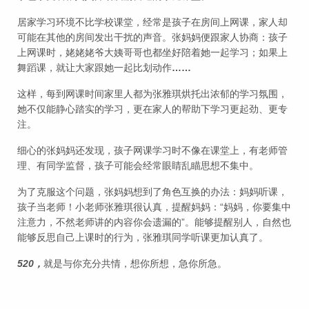
居家学习环境不比学校课堂，经常是孩子在房间上网课，家人却
可能在其他的房间发出干扰的声音。张妈妈便跟家人协商：孩子
上网课时，姥姥姥爷大姨哥哥也都坐好陪着她一起学习；如果上
舞蹈课，就让大家跟她一起比划动作
……
这样，每到网课时间家里人都为张雅琪烘托出浓郁的学习氛围，
她不仅能静心踏实的学习，更在家人的帮助下学习更起劲、更专
注。
细心的张妈妈还发现，孩子网课学习时不像在课堂上，有老师管
理、有同学监督，孩子可能会经常眼睛乱瞄思想不集中。
为了克服这个问题，张妈妈想到了角色互换的办法：妈妈听课，
孩子当老师！小老师张雅琪很认真，提醒妈妈：“妈妈，你要集中
注意力，不然老师讲的内容你会遗漏的”。能够提醒别人，自然也
能够反思自己上课时的行为，张雅琪同学听课更加认真了。
520，
就是与你充分共情，想你所想，急你所急。