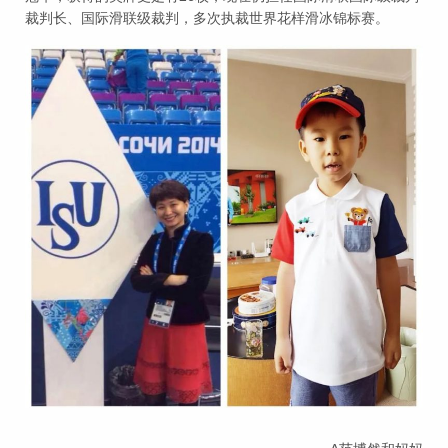
裁判长、国际滑联级裁判，多次执裁世界花样滑冰锦标赛。