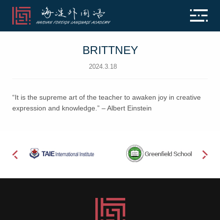
BRITTNEY
2024.3.18
“It is the supreme art of the teacher to awaken joy in creative
expression and knowledge.” – Albert Einstein