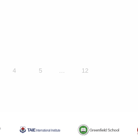
4
5
…
12